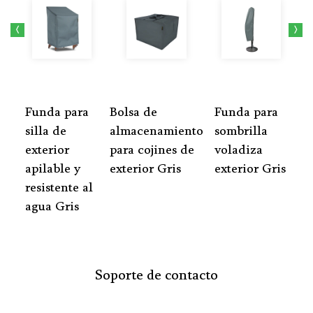
<
>
Funda para
Bolsa de
Funda para
Bo
silla de
almacenamiento
sombrilla
al
e
exterior
para cojines de
voladiza
pa
e
apilable y
exterior Gris
exterior Gris
Re
resistente al
ai
agua Gris
ar
Soporte de contacto