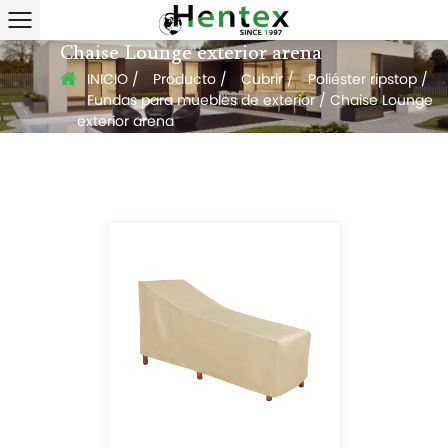
Chaise Lounge exterior arena
INICIO
/
Producto
/
Cubrir
/
Poliéster ripstop
/
Fundas para muebles de exterior
/
Chaise Lounge
exterior arena