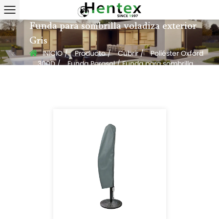
Funda para sombrilla voladiza exterior
Gris
INICIO
/
Producto
/
Cubrir
/
Poliéster Oxford
300D
/
Funda Parasol
/
Funda para sombrilla
voladiza exterior Gris