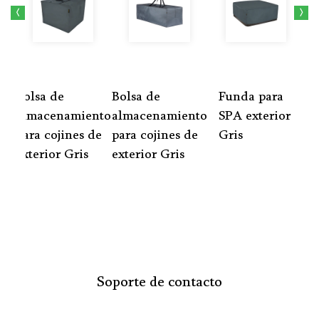
<
>
Bolsa de
Bolsa de
Funda para
almacenamiento
almacenamiento
SPA exterior
para cojines de
para cojines de
Gris
exterior Gris
exterior Gris
a
Soporte de contacto